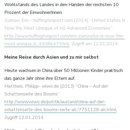
Wohlstands des Landes in den Händen der reichsten 10
Prozent der EinwohnerInnen.
Zuesse, Eric – huffingtonpost.com (2014) “United States Is
Now the Most Unequal of All Advanced Economies”,
http://www.huffingtonpost.com/eric-zuesse/us-is-now-the-
most-unequa_b_4408647.html
, Zugriff am 12.01.2014
Meine Reise durch Asien und zu mir selbst
Heute wachsen in China über 50 Millionen Kinder praktisch
das ganze Jahr ohne ihre Eltern auf.
Mattheis, Philipp- wiwo.de (2013) “China – Auf der
Schattenseite des Booms”
http://www.wiwo.de/politik/ausland/china-auf-der-
schattenseite-des-booms-seite-all/7751128-all.html
,
Zugriff 12.01.2014