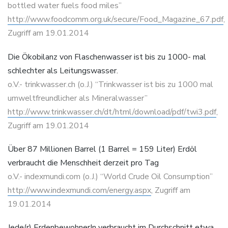
bottled water fuels food miles”
http://www.foodcomm.org.uk/secure/Food_Magazine_67.pdf
,
Zugriff am 19.01.2014
Die Ökobilanz von Flaschenwasser ist bis zu 1000- mal
schlechter als Leitungswasser.
o.V.- trinkwasser.ch (o.J.) “Trinkwasser ist bis zu 1000 mal
umweltfreundlicher als Mineralwasser”
http://www.trinkwasser.ch/dt/html/download/pdf/twi3.pdf
,
Zugriff am 19.01.2014
Über 87 Millionen Barrel (1 Barrel = 159 Liter) Erdöl
verbraucht die Menschheit derzeit pro Tag
o.V.- indexmundi.com (o.J.) “World Crude Oil Consumption”
http://www.indexmundi.com/energy.aspx
, Zugriff am
19.01.2014
Jede(r) ErdenbewohnerIn verbraucht im Durchschnitt etwa