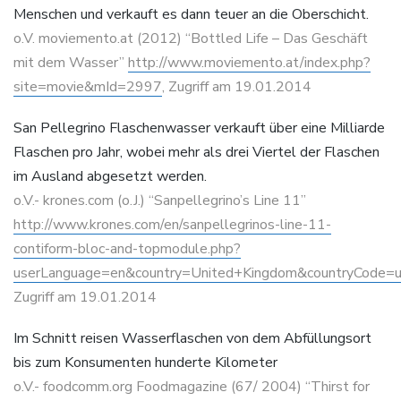
Menschen und verkauft es dann teuer an die Oberschicht.
o.V. moviemento.at (2012) “Bottled Life – Das Geschäft
mit dem Wasser”
http://www.moviemento.at/index.php?
site=movie&mId=2997
, Zugriff am 19.01.2014
San Pellegrino Flaschenwasser verkauft über eine Milliarde
Flaschen pro Jahr, wobei mehr als drei Viertel der Flaschen
im Ausland abgesetzt werden.
o.V.- krones.com (o.J.) “Sanpellegrino’s Line 11”
http://www.krones.com/en/sanpellegrinos-line-11-
contiform-bloc-and-topmodule.php?
userLanguage=en&country=United+Kingdom&countryCode=
Zugriff am 19.01.2014
Im Schnitt reisen Wasserflaschen von dem Abfüllungsort
bis zum Konsumenten hunderte Kilometer
o.V.- foodcomm.org Foodmagazine (67/ 2004) “Thirst for