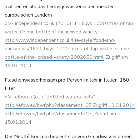
mal teurer, als das Leitungswasser in den meisten
europäischen Ländern
o.V.- independent.co.uk (2010) “£1 buys 1000 litres of tap
water. Or one bottle of the ionised variety“
http://www.independent.co.uk/life-style/food-and-
drink/news/1631-buys-1000-litres-of-tap-water-or-one-
bottle-of-the-ionised-variety-2002650.html
, Zugriff am
19.01.2014
Flaschenwasserkonsum pro Person im Jahr in Italien: 180
Liter
o.V.- efbw.eu (o.J.) “Bottled waters facts”
http://efbw.eu/bwf.php?classement=07 Zugriff 19.01.2014
http://efbw.eu/bwf.php?classement=07
, Zugriff am
15.01.2014
Der Nestlé Konzern bedient sich vom Grundwasser armer