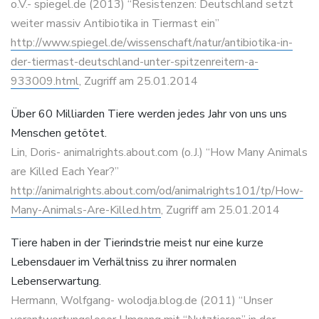
o.V.- spiegel.de (2013) “Resistenzen: Deutschland setzt
weiter massiv Antibiotika in Tiermast ein”
http://www.spiegel.de/wissenschaft/natur/antibiotika-in-
der-tiermast-deutschland-unter-spitzenreitern-a-
933009.html
, Zugriff am 25.01.2014
Über 60 Milliarden Tiere werden jedes Jahr von uns uns
Menschen getötet.
Lin, Doris- animalrights.about.com (o.J.) “How Many Animals
are Killed Each Year?”
http://animalrights.about.com/od/animalrights101/tp/How-
Many-Animals-Are-Killed.htm
, Zugriff am 25.01.2014
Tiere haben in der Tierindstrie meist nur eine kurze
Lebensdauer im Verhältniss zu ihrer normalen
Lebenserwartung.
Hermann, Wolfgang- wolodja.blog.de (2011) “Unser