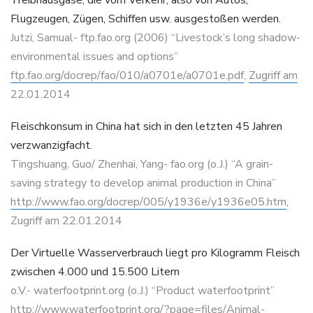
Flugzeugen, Zügen, Schiffen usw. ausgestoßen werden.
Jutzi, Samual- ftp.fao.org (2006) “Livestock’s long shadow-
environmental issues and options”
ftp.fao.org/docrep/fao/010/a0701e/a0701e.pdf
,
Zugriff am
22.01.2014
Fleischkonsum in China hat sich in den letzten 45 Jahren
verzwanzigfacht.
Tingshuang, Guo/ Zhenhai, Yang- fao.org (o.J.) “A grain-
saving strategy to develop animal production in China”
http://www.fao.org/docrep/005/y1936e/y1936e05.htm
,
Zugriff am 22.01.2014
Der Virtuelle Wasserverbrauch liegt pro Kilogramm Fleisch
zwischen 4.000 und 15.500 Litern
o.V.- waterfootprint.org (o.J.) “Product waterfootprint”
http://www.waterfootprint.org/?page=files/Animal-