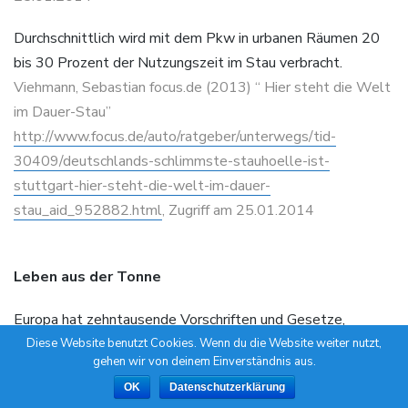
Durchschnittlich wird mit dem Pkw in urbanen Räumen 20
bis 30 Prozent der Nutzungszeit im Stau verbracht.
Viehmann, Sebastian focus.de (2013) “ Hier steht die Welt
im Dauer-Stau”
http://www.focus.de/auto/ratgeber/unterwegs/tid-
30409/deutschlands-schlimmste-stauhoelle-ist-
stuttgart-hier-steht-die-welt-im-dauer-
stau_aid_952882.html
, Zugriff am 25.01.2014
Leben aus der Tonne
Europa hat zehntausende Vorschriften und Gesetze,
Deutschland alleine mehr als 70.000 Artikel und
Diese Website benutzt Cookies. Wenn du die Website weiter nutzt,
gehen wir von deinem Einverständnis aus.
Paragrafen
OK
Datenschutzerklärung
o.V.- presseanzeiger.de (o.J.) Mehr Gesetze und