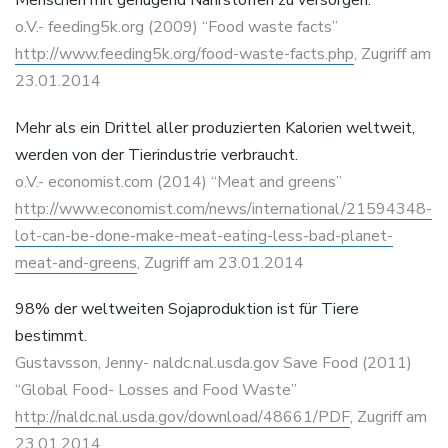
Menschen mit genügend Nährstoffen zu versorgen.
o.V.- feeding5k.org (2009) “Food waste facts”
http://www.feeding5k.org/food-waste-facts.php
, Zugriff am
23.01.2014
Mehr als ein Drittel aller produzierten Kalorien weltweit,
werden von der Tierindustrie verbraucht.
o.V.- economist.com (2014) “Meat and greens”
http://www.economist.com/news/international/21594348-
lot-can-be-done-make-meat-eating-less-bad-planet-
meat-and-greens
, Zugriff am 23.01.2014
98% der weltweiten Sojaproduktion ist für Tiere
bestimmt.
Gustavsson, Jenny- naldc.nal.usda.gov Save Food (2011)
“Global Food- Losses and Food Waste”
http://naldc.nal.usda.gov/download/48661/PDF
, Zugriff am
23.01.2014