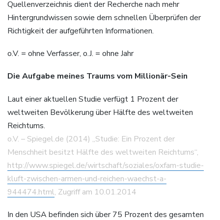
Quellenverzeichnis dient der Recherche nach mehr
Hintergrundwissen sowie dem schnellen Überprüfen der
Richtigkeit der aufgeführten Informationen.
o.V. = ohne Verfasser, o.J. = ohne Jahr
Die Aufgabe meines Traums vom Millionär-Sein
Laut einer aktuellen Studie verfügt 1 Prozent der
weltweiten Bevölkerung über Hälfte des weltweiten
Reichtums.
o.V. – Spiegel.de (2014) „Studie: Ein Prozent der
Menschheit besitzt Hälfte des weltweiten Reichtums“,
http://www.spiegel.de/wirtschaft/soziales/oxfam-studie-
kluft-zwischen-armen-und-reichen-waechst-a-
944474.html
, Zugriff am 10.01.2014
In den USA befinden sich über 75 Prozent des gesamten