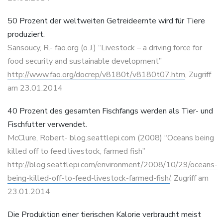
50 Prozent der weltweiten Getreideernte wird für Tiere
produziert.
Sansoucy, R.- fao.org (o.J.) “Livestock – a driving force for
food security and sustainable development”
http://www.fao.org/docrep/v8180t/v8180t07.htm
, Zugriff
am 23.01.2014
40 Prozent des gesamten Fischfangs werden als Tier- und
Fischfutter verwendet.
McClure, Robert- blog.seattlepi.com (2008) “Oceans being
killed off to feed livestock, farmed fish”
http://blog.seattlepi.com/environment/2008/10/29/oceans-
being-killed-off-to-feed-livestock-farmed-fish/
, Zugriff am
23.01.2014
Die Produktion einer tierischen Kalorie verbraucht meist