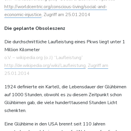
http://worldcentric.org/conscious-living/social-and-
economic-injustice
, Zugriff am 25.01.2014
Die geplante Obsoleszenz
Die durchschnittliche Laufleistung eines Pkws liegt unter 1
Million Kilometer
o.V. – wikipedia.org (o.J.) “Laufleistung”
http://de.wikipedia.org/wiki/Laufleistung
,
Zugriff am
25.01.2014
1924 definierte ein Kartell, die Lebensdauer der Glühbirnen
auf 1000 Stunden, obwohl es zu diesem Zeitpunkt schon
Glühbirnen gab, die viele hunderttausend Stunden Licht
schenkten.
Eine Glühbirne in den USA brennt seit 110 Jahren