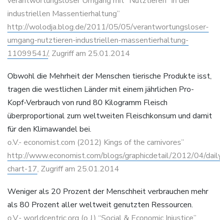
verantwortungsloser Umgang mit “Nutztieren” in der
industriellen Massentierhaltung”
http://wolodja.blog.de/2011/05/05/verantwortungsloser-
umgang-nutztieren-industriellen-massentierhaltung-
11099541/
, Zugriff am 25.01.2014
Obwohl die Mehrheit der Menschen tierische Produkte isst,
tragen die westlichen Länder mit einem jährlichen Pro-
Kopf-Verbrauch von rund 80 Kilogramm Fleisch
überproportional zum weltweiten Fleischkonsum und damit
für den Klimawandel bei.
o.V.- economist.com (2012) Kings of the carnivores”
http://www.economist.com/blogs/graphicdetail/2012/04/dail
chart-17
, Zugriff am 25.01.2014
Weniger als 20 Prozent der Menschheit verbrauchen mehr
als 80 Prozent aller weltweit genutzten Ressourcen.
o.V.- worldcentric.org (o.J.) “Social & Economic Injustice”