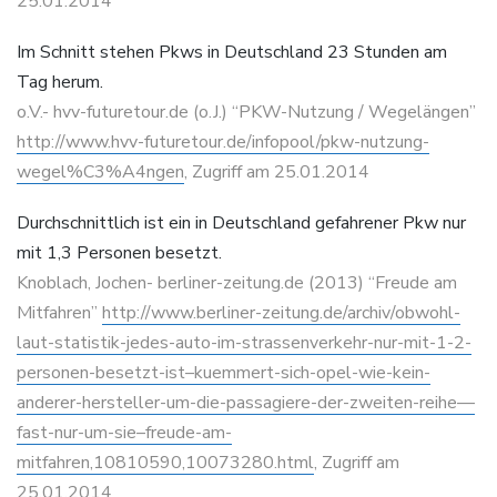
25.01.2014
Im Schnitt stehen Pkws in Deutschland 23 Stunden am
Tag herum.
o.V.- hvv-futuretour.de (o.J.) “PKW-Nutzung / Wegelängen”
http://www.hvv-futuretour.de/infopool/pkw-nutzung-
wegel%C3%A4ngen
, Zugriff am 25.01.2014
Durchschnittlich ist ein in Deutschland gefahrener Pkw nur
mit 1,3 Personen besetzt.
Knoblach, Jochen- berliner-zeitung.de (2013) “Freude am
Mitfahren”
http://www.berliner-zeitung.de/archiv/obwohl-
laut-statistik-jedes-auto-im-strassenverkehr-nur-mit-1-2-
personen-besetzt-ist–kuemmert-sich-opel-wie-kein-
anderer-hersteller-um-die-passagiere-der-zweiten-reihe—
fast-nur-um-sie–freude-am-
mitfahren,10810590,10073280.html
, Zugriff am
25.01.2014