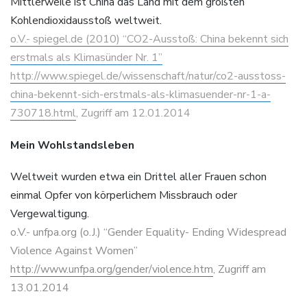
Mittlerweile ist China das Land mit dem größten
Kohlendioxidausstoß weltweit.
o.V.- spiegel.de (2010) “CO2-Ausstoß: China bekennt sich
erstmals als Klimasünder Nr. 1”
http://www.spiegel.de/wissenschaft/natur/co2-ausstoss-
china-bekennt-sich-erstmals-als-klimasuender-nr-1-a-
730718.html
, Zugriff am 12.01.2014
Mein Wohlstandsleben
Weltweit wurden etwa ein Drittel aller Frauen schon
einmal Opfer von körperlichem Missbrauch oder
Vergewaltigung.
o.V.- unfpa.org (o.J.) “Gender Equality- Ending Widespread
Violence Against Women”
http://www.unfpa.org/gender/violence.htm
, Zugriff am
13.01.2014